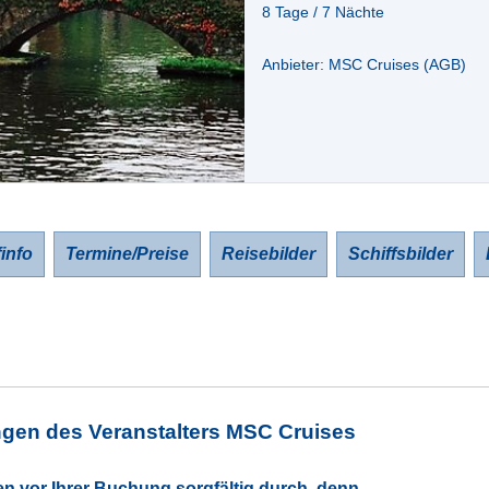
8 Tage / 7 Nächte
Anbieter: MSC Cruises (
AGB
)
finfo
Termine/Preise
Reisebilder
Schiffsbilder
gen des Veranstalters MSC Cruises
en vor Ihrer Buchung sorgfältig durch, denn