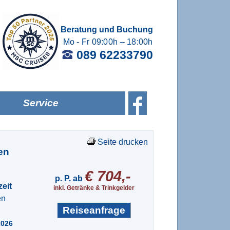
Beratung und Buchung
Mo - Fr 09:00h – 18:00h
089 62233790
Service
Seite drucken
en
€ 704,-
p. P. ab
eit
inkl. Getränke & Trinkgelder
en
Reiseanfrage
2026