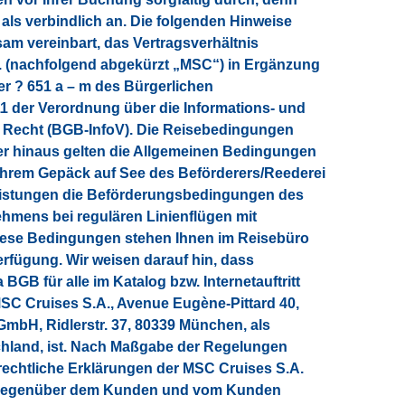
als verbindlich an. Die folgenden Hinweise
am vereinbart, das Vertragsverhältnis
. (nachfolgend abgekürzt „MSC“) in Ergänzung
r ? 651 a – m des Bürgerlichen
1 der Verordnung über die Informations- und
 Recht (BGB-InfoV). Die Reisebedingungen
ber hinaus gelten die Allgemeinen Bedingungen
ihrem Gepäck auf See des Beförderers/Reederei
gleistungen die Beförderungsbedingungen des
ehmens bei regulären Linienflügen mit
 Diese Bedingungen stehen Ihnen im Reisebüro
Verfügung. Wir weisen darauf hin, dass
 BGB für alle im Katalog bzw. Internetauftritt
SC Cruises S.A., Avenue Eugène-Pittard 40,
GmbH, Ridlerstr. 37, 80339 München, als
chland, ist. Nach Maßgabe der Regelungen
echtliche Erklärungen der MSC Cruises S.A.
 gegenüber dem Kunden und vom Kunden