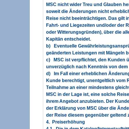
MSC nicht wider Treu und Glauben her
soweit die Änderungen nicht erhebli
Reise nicht beeinträchtigen. Das gil
Fahrt- und Liegezeiten und/oder der 
oder Witterungsgründen), über die alle
Kapitän entscheidet.
b) Eventuelle Gewährleistungsansprü
geänderten Leistungen mit Mängeln be
c) MSC ist verpflichtet, den Kunden
unverzüglich nach Kenntnis von dem
d) Im Fall einer erheblichen Änderung
Kunde berechtigt, unentgeltlich vom 
Teilnahme an einer mindestens gleic
MSC in der Lage ist, eine solche Rei
ihrem Angebot anzubieten. Der Kunde
der Erklärung von MSC über die Ände
der Reise diesem gegenüber geltend 
4. Preiserhöhung
4.1 Die in dem Katalog/Internetauftr