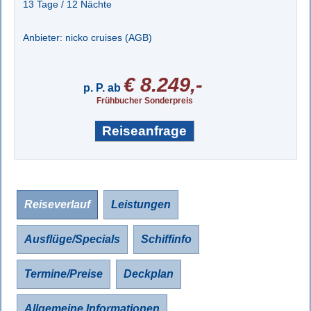
13 Tage / 12 Nächte
Anbieter: nicko cruises (
AGB
)
€ 8.249,-
p. P. ab
Frühbucher Sonderpreis
Reiseanfrage
Reiseverlauf
Leistungen
Ausflüge/Specials
Schiffinfo
Termine/Preise
Deckplan
Allgemeine Informationen